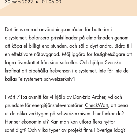
30 mars 2022
01:06:00
Det finns en rad användningsområden för batterier i
elsystemet: balansera prisskillnader på elmarknaden genom
att köpa el billigt ena stunden, och sälja dyrt andra. Bidra till
en effektivare nätbyggnad. Möjliggöra för fastighetsägare att
lagra överskottet från sina solceller. Och hjälpa Svenska
kraftnät att bibehålla frekvensen i elsystemet. Inte för inte de
kallas "elsystemets schweizerkniv"!
I vårt 71:a avsnitt får vi hjälp av Dan-Eric Archer, vd och
grundare för energitjänsteleverantören
CheckWatt
, att bena
ut de olika verktygen på schweizerkniven. Hur funkar de?
Hur ser ekonomin ut? Kan man kan utföra flera nyttor
samtidigt? Och vilka typer av projekt finns i Sverige idag?