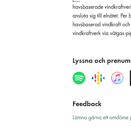
havsbaserade vindkraftverk
ansluta sig till elnätet. P
havsbaserad vindkraft och v
vindkraftverk via vätgas-pipe
Lyssna och prenum
Feedback
Lämna gärna ett omdöme p