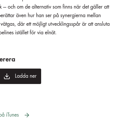
 — och om de alternativ som finns när det gäller att
er berättar även hur han ser på synergierna mellan
ätgas, där ett möjligt utvecklingsspår är att ansluta
lines istället för via elnät.
erera
Ladda ner
å iTunes