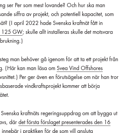
kling ser Per som mest lovande? Och hur ska man
ande siffra av projekt, och potentiell kapacitet, som
nät? (I april 2022 hade Svenska kraftnät fått in
på 125 GW
; skulle allt installeras skulle det motsvara
rbrukning.)
steg man behöver gå igenom för att ta ett projekt från
ing. (Här kan man läsa om
Svea Vind Offshores
snittet.) Per ger även en förutsägelse om när han tror
sbaserade vindkraftsprojekt kommer att börja
nätet.
m Svenska kraftnäts regeringsuppdrag om att bygga ut
avs, där
det första förslaget presenterades den 16
 innebär i praktiken för de som vill ansluta