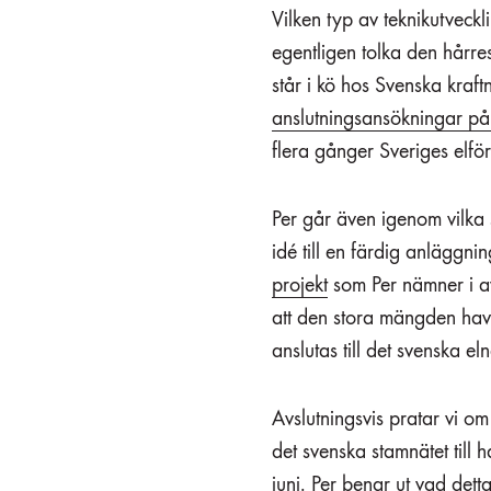
Vilken typ av teknikutvec
egentligen tolka den hårres
står i kö hos Svenska kraft
anslutningsansökningar 
flera gånger Sveriges elfö
Per går även igenom vilka 
idé till en färdig anläggn
projekt
som Per nämner i av
att den stora mängden hav
anslutas till det svenska el
Avslutningsvis pratar vi o
det svenska stamnätet till h
juni
. Per benar ut vad detta