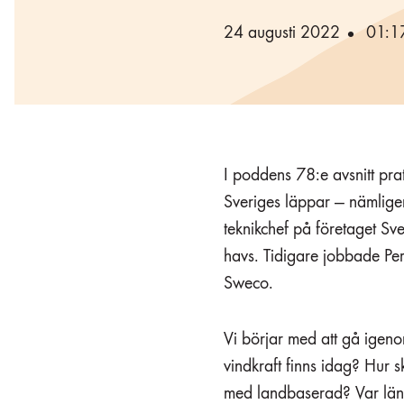
24 augusti 2022
01:1
I poddens 78:e avsnitt pra
Sveriges läppar — nämlige
teknikchef på företaget Sve
havs. Tidigare jobbade Per 
Sweco.
Vi börjar med att gå igen
vindkraft finns idag? Hur s
med landbaserad? Var läng