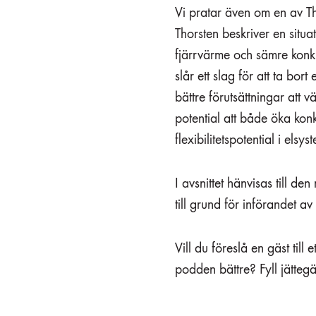
Vi pratar även om en av Th
Thorsten beskriver en situa
fjärrvärme och sämre konku
slår ett slag för att ta bor
bättre förutsättningar att 
potential att både öka konk
flexibilitetspotential i els
I avsnittet hänvisas till d
till grund för införandet a
Vill du föreslå en gäst till
podden bättre? Fyll jätteg