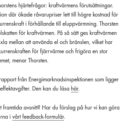
orstens hjärtefrågor: kraftvärmens förutsättningar.
tion där ökade råvarupriser lett till högre kostnad för
rrenskraft i förhållande till eluppvärmning. Thorsten
t elskatten för kraftvärmen. På så sätt ges kraftvärmen
växla mellan att använda el och bränslen, vilket har
urrenskraften för fjärrvärme och frigöra en stor
ystemet, menar Thorsten.
en rapport från Energimarknadsinspektionen som ligger
v effektavgifter. Den kan du läsa
här
.
 ett framtida avsnitt? Har du förslag på hur vi kan göra
ärna i
vårt feedback-formulär
.