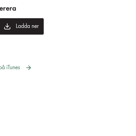
erera
Ladda ner
å iTunes