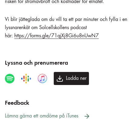
risken för strömavbrott och kostnader för elnätet
.
Vi blir jätteglada om du vill ta ett par minuter och fylla i en
lyssnarenkät om Solcellskollens podcast
här:
https://forms.gle/71qjXj8Gi6u8nUwN7
Lyssna och prenumerera
Ladda ner
Feedback
Lämna gärna ett omdöme på iTunes