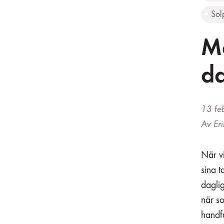
Sol
Ma
da
13 fe
Av Eri
När vi
sina t
daglig
när so
handfu