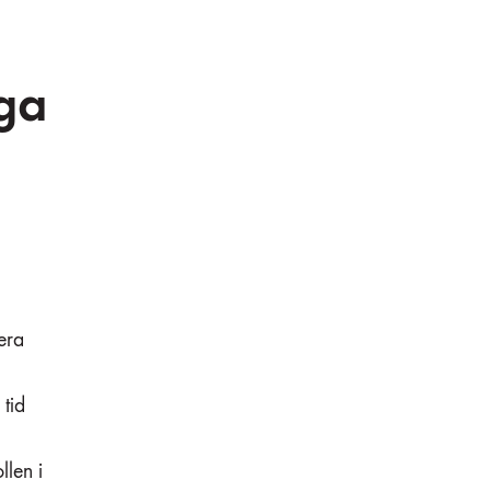
ga
sera
 tid
llen i