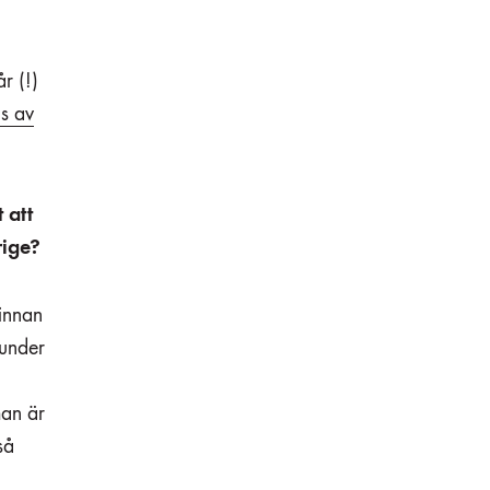
r (!)
is av
 att
rige?
 innan
 under
man är
så