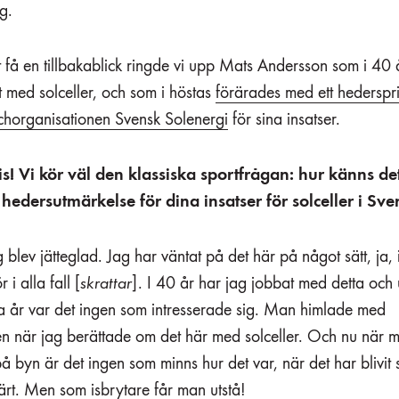
ng.
t få en tillbakablick ringde vi upp Mats Andersson som i 40 å
 med solceller, och som i höstas
förärades med ett hederspr
chorganisationen Svensk Solenergi
för sina insatser.
is! Vi kör väl den klassiska sportfrågan: hur känns det
 hedersutmärkelse för dina insatser för solceller i Sve
g blev jätteglad. Jag har väntat på det här på något sätt, ja,
 i alla fall [
skrattar
]. I 40 år har jag jobbat med detta och
 år var det ingen som intresserade sig. Man himlade med
n när jag berättade om det här med solceller. Och nu när 
å byn är det ingen som minns hur det var, när det har blivit 
rt. Men som isbrytare får man utstå!