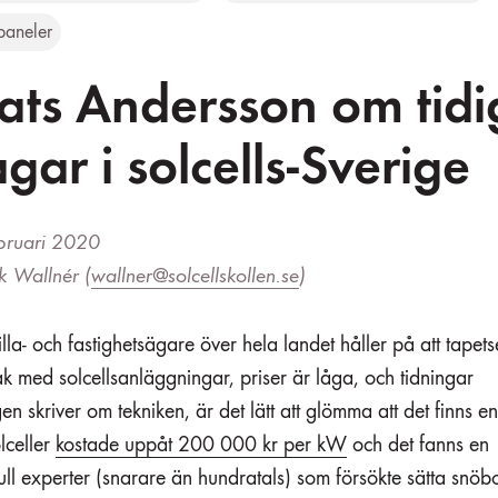
paneler
ts Andersson om tidi
gar i solcells-Sverige
bruari 2020
k Wallnér (
wallner@solcellskollen.se
)
lla- och fastighetsägare över hela landet håller på att tapet
ak med solcellsanläggningar, priser är låga, och tidningar
en skriver om tekniken, är det lätt att glömma att det finns en
lceller
kostade uppåt 200 000 kr per kW
och det fanns en
ll experter (snarare än hundratals) som försökte sätta snöbo