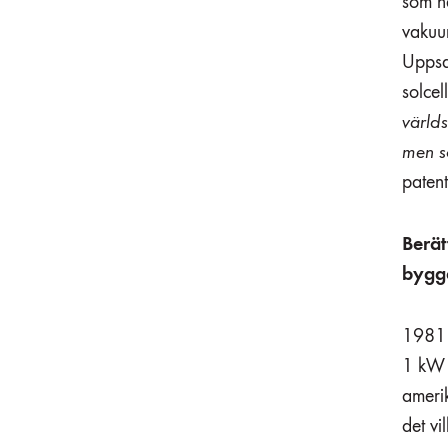
som ha
vakuu
Uppsa
solcel
värld
men s
patent
Berät
bygg
1981 
1 kW 
ameri
det vi