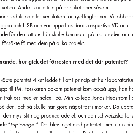
vatten. Andra skulle titta på applikationer såsom
inproduktion eller ventilation för kycklingfarmar. Vi jobbad
yggen och HSB och var uppe hos deras respektive VD och
tade för dem att det här skulle komma ut på marknaden om 
 försökte få med dem på olika projekt.
ande, hur gick det förresten med det där patentet?
köpte patentet vilket ledde till att i princip ett helt laboratori
 upp till IM. Forskaren bakom patentet kom också upp, han 
 träkloss med en solcell på. Min kollega Jonas Hedström fi
å den, och så skulle han göra något test i mörker. Då uppt
tt den mystiskt nog producerade el, och den schweiziska for
ade “
Espionage
!”. Det blev inget med patentet, men utrustni