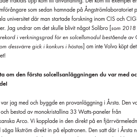
de fraktats upp kom till användning. Det kom till exempel e
mförångare som sedan hamnade på Ångströmlaboratoriet 
la universitet där man startade forskning inom CIS och CIG
ler. Jag undrar om det skulle blivit något Solibro [
som 2018 
srekord i verkningsgrad för en solcellsmodul bestående av
om dessvärre gick i konkurs i höstas
] om inte Volvo köpt de
et!
ta om den första solcellsanläggningen du var med o
de!
var jag med och byggde en provanläggning i Årsta. Den v
och bestod av monokristallina 33 Watts-paneler från
kanska Arco. Vi kopplade in den direkt på en fjärrvärmeledn
ll säga likström direkt in på elpatronen. Den satt där i Årsta 