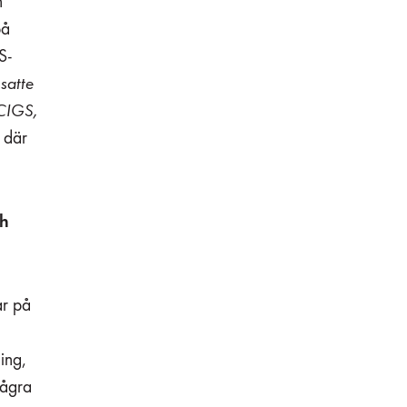
n
på
S-
satte
 CIGS,
t där
ch
ar på
ing,
några