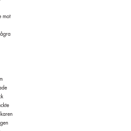
e mot
några
um
hade
ck
äckte
skaren
ngen