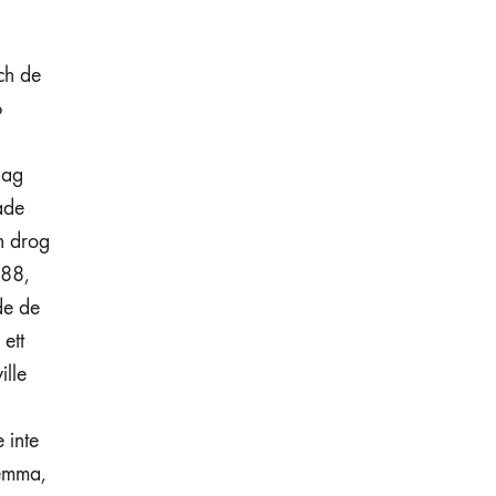
ch de
p
jag
ade
ch drog
988,
de de
ett
ille
 inte
hemma,