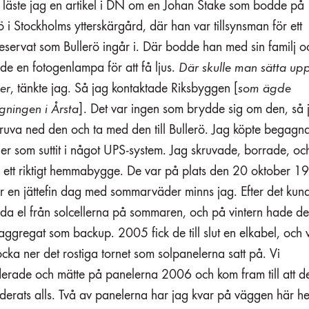
å läste jag en artikel i DN om en Johan Stake som bodde på
ö i Stockholms ytterskärgård, där han var tillsynsman för ett
eservat som Bullerö ingår i. Där bodde han med sin familj o
e en fotogenlampa för att få ljus.
Där skulle man sätta up
ler
, tänkte jag. Så jag kontaktade Riksbyggen [
som ägde
gningen i Årsta
]. Det var ingen som brydde sig om den, så 
kruva ned den och ta med den till Bullerö. Jag köpte begagn
ier som suttit i något UPS-system. Jag skruvade, borrade, o
, ett riktigt hemmabygge. De var på plats den 20 oktober 1
ar en jättefin dag med sommarväder minns jag. Efter det kun
da el från solcellerna på sommaren, och på vintern hade de 
aggregat som backup. 2005 fick de till slut en elkabel, och v
cka ner det rostiga tornet som solpanelerna satt på. Vi
erade och mätte på panelerna 2006 och kom fram till att de
derats alls. Två av panelerna har jag kvar på väggen här 