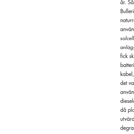
år. S
Buller
naturr
använd
solcel
anläg
fick s
batter
kabel
det v
använ
diesel
då plo
utvärd
degra