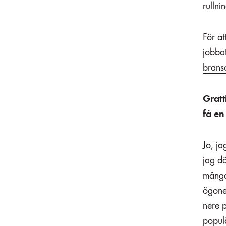
rullni
För at
jobbat
brans
Gratt
få en
Jo, ja
jag dör
många
ögone
nere p
populä