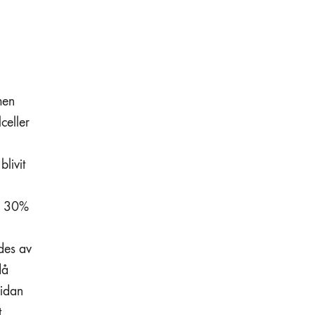
men
celler
livit
er 30%
des av
då
sidan
t