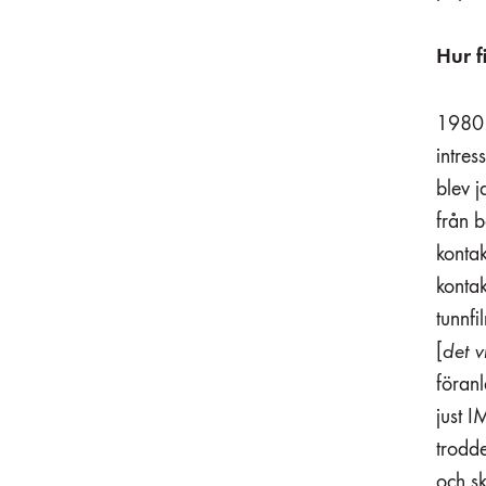
Hur f
1980 g
intres
blev j
från b
kontak
kontak
tunnfi
[
det v
föranl
just I
trodd
och sk