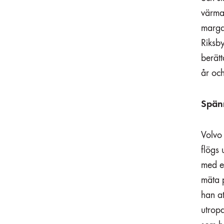
värma 
margar
Riksb
berät
år och
Spänn
Volvo 
flögs
med en
mäta p
han a
utrop