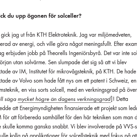
ick du upp ögonen för solceller?
ick jag ut från KTH Elektroteknik. Jag var miljömedveten,
serad av energi, och ville göra något meningsfullt. Efter exa
ag erbjuden jobb på Theorells Ingeniörsbyrå. Det var inte sol
örjan utan solvärme. Sen slumpade det sig så att vi blev
tade av IM, Institutet för mikrovågsteknik, på KTH. De hade b
tade av Volvo som hade fått nys om ett patent i Schweiz, en
lmsteknik, en viss sorts solcell, med en verkningsgrad på öv
ill säga
mycket högre än dagens verkningsgrad
]! Detta
edde att Energimyndigheten finansierade ett projekt som led
M för att förbereda samhället för den här tekniken som man 
e skulle komma ganska snabbt. Vi blev involverade på VVS-
ulle kolla på applikationer för solcellsteknik med fokus på at