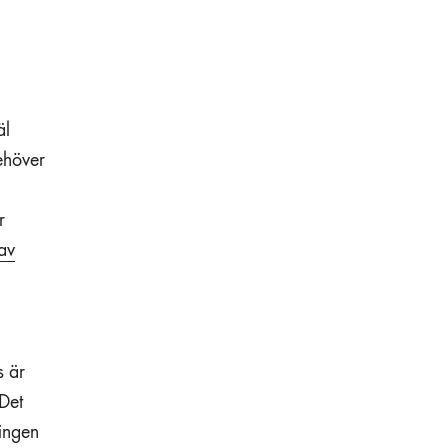
äl
ehöver
r
av
s är
 Det
ningen