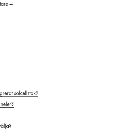
tare —
egrerat solcellstak?
aneler?
välja?