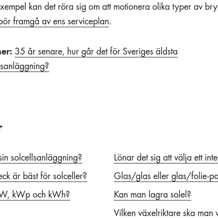
 exempel kan det röra sig om att motionera olika typer av bry
bör framgå av ens serviceplan
.
er:
35 år senare, hur går det för Sveriges äldsta
llsanläggning?
r
 sin solcellsanläggning?
Lönar det sig att välja ett int
eck är bäst för solceller?
Glas/glas eller glas/folie-p
n kW, kWp och kWh?
Kan man lagra solel?
Vilken växelriktare ska man 