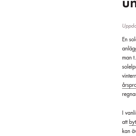
un
Uppda
En sol
anläg
man t.
solelp
vinter
årspro
regnar
I van
att
by
kan ä