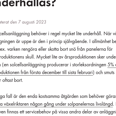
derhållas?
terat den 7 augusti 2023
cellsanläggning behöver i regel mycket lite underhåll. När v
gningen är uppe är den i princip självgående. I allmänhet b
ex. varken rengöra eller skotta bort snö från panelerna för
roduktionens skull. Mycket lite av årsproduktionen sker unde
n (en solcellsanläggning producerar i storleksordningen
5% 
duktionen från första december till sista februari
) och smuts
 oftast bort.
liga fall är den enda kostsamma åtgärden som behöver göra
ta växelriktaren någon gång under solpanelernas livslängd
.
ven finnas ett servicebehov på vissa andra delar av anlägg