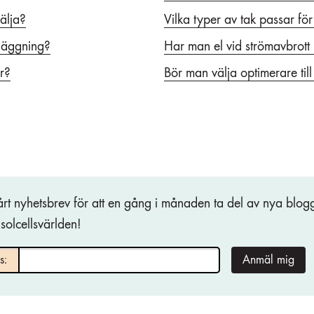
älja?
Vilka typer av tak passar för
nläggning?
Har man el vid strömavbrott 
er?
Bör man välja optimerare till
årt nyhetsbrev för att en gång i månaden ta del av nya blo
 solcellsvärlden!
s:
Anmäl mig