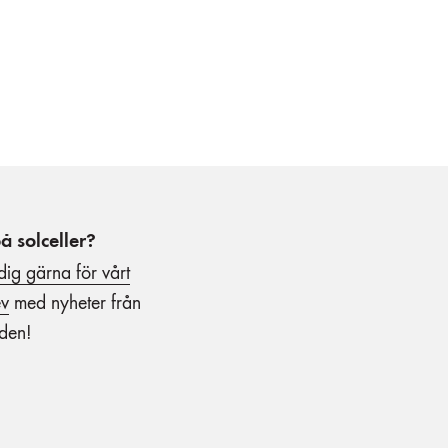
å solceller?
dig gärna för vårt
ev
med nyheter från
lden!