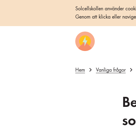
Solcellskollen använder cooki
Genom att klicka eller navig
Hem
Vanliga frågor
B
so